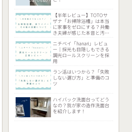
【半年レビュー】TOTOサ
ザナ「お掃除浴槽」は本当
に家事をゼロにする？共働
き夫婦が感じた本音と汚れ
のリアル
ニチベイ「hanari」レビュ
ー｜採光も目隠しもできる
調光ロールスクリーンを採
用
ラン活はいつから？「失敗
しない選び方」と準備のコ
ツ
ハイバック洗面台ってどう
なの？我が家の造作洗面台
を紹介します！