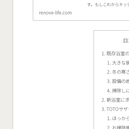
す。もしこれからキッ
してみてください。 ↓
renove-life.com
目
既存浴室
大きな
冬の寒
設備の
掃除し
新浴室に
TOTOサ
ほっか
お掃除