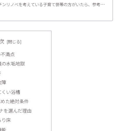
チンリノベを考えている子育て世帯の方がいたら、参考に
お
次
の不満点
鏡の水垢地獄
さ
故障
にくい浴槽
求めた絶対条件
ザナを選んだ理由
らり床
機能