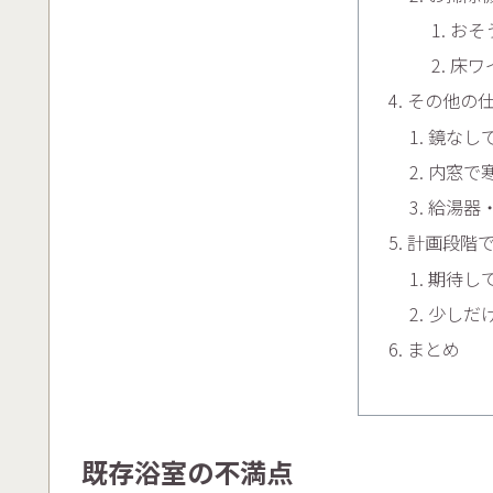
おそ
床ワ
その他の
鏡なし
内窓で
給湯器
計画段階
期待し
少しだ
まとめ
既存浴室の不満点