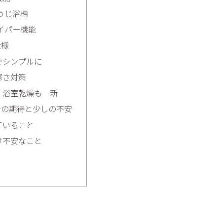
うじ浴槽
イパー機能
仕様
でシンプルに
寒さ対策
・浴室乾燥も一新
での期待と少しの不安
ていること
け不安なこと