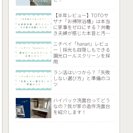
【半年レビュー】TOTOサ
ザナ「お掃除浴槽」は本当
に家事をゼロにする？共働
き夫婦が感じた本音と汚れ
のリアル
ニチベイ「hanari」レビュ
ー｜採光も目隠しもできる
調光ロールスクリーンを採
用
ラン活はいつから？「失敗
しない選び方」と準備のコ
ツ
ハイバック洗面台ってどう
なの？我が家の造作洗面台
を紹介します！