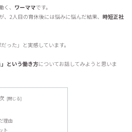
働く、
ワーママ
です。
が、2人目の育休後には悩みに悩んだ結果、
時短正社
解だった」と実感しています。
員」という働き方
についてお話してみようと思いま
次
だ理由
ット